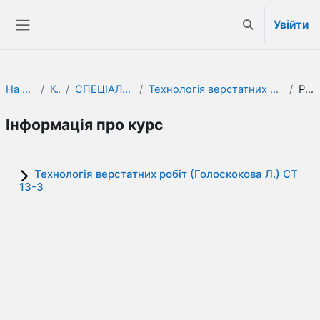
Перейти до головного вмісту
Увійти
Переключити 
Бокова панель
На головну
Курси
СПЕЦІАЛЬНІ ПРЕДМЕТИ
Технологія верстатних робіт (Голоскокова Л.) СТ 13-3
Резюме
Інформація про курс
Технологія верстатних робіт (Голоскокова Л.) СТ
13-3